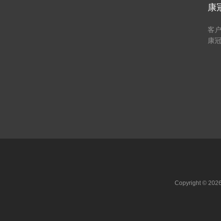
康
客
康
Copyright ©