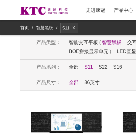
走进康冠
产品中心
新品推荐
采购政策与流程
股票信息
首页
/
智慧黑板
/
S11
X
产品类型：
主流电视产品
物料采购与联系
公司治理
智能交互平板
(
智慧黑板
交
BOE拼接显示单元
)
LED直
创新电视产品
投诉与反馈
公司公告
产品系列：
全部
S11
S22
S16
商用显示产品
供应商注册
投资者交流
产品尺寸：
全部
86英寸
医疗显示产品
供应商登录
券商研报
智能镜显产品
社会责任
移动智显产品
集团战略