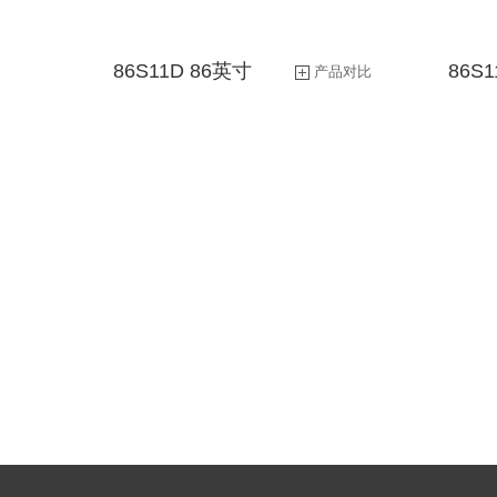
行业平板产品
投资者关系热线
86S11D 86英寸
86S
产品对比
智显屏产品
桌面一体机
智能硬件产品
智能配件产品
工控高亮模组产品
应用软件产品
专业显示器