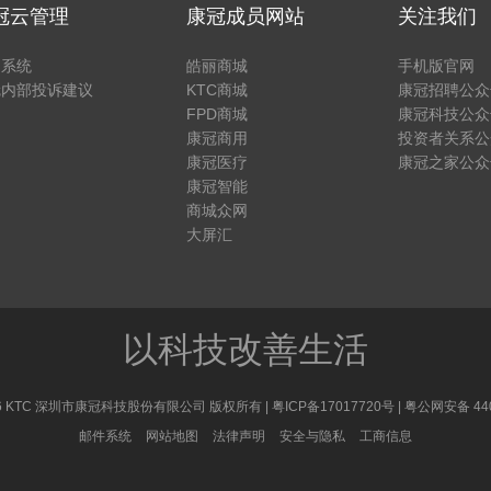
冠云管理
康冠成员网站
关注我们
户系统
皓丽商城
手机版官网
冠内部投诉建议
KTC商城
康冠招聘公众
FPD商城
康冠科技公众
康冠商用
投资者关系公
康冠医疗
康冠之家公众
康冠智能
商城众网
大屏汇
以科技改善生活
 2026 KTC 深圳市康冠科技股份有限公司 版权所有 |
粤ICP备17017720号
|
粤公网安备 440
邮件系统
网站地图
法律声明
安全与隐私
工商信息