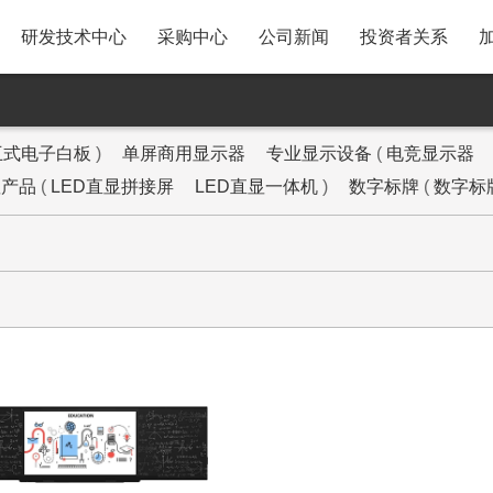
研发技术中心
采购中心
公司新闻
投资者关系
A31移动智慧屏
采购政策与供应商注册流
股票走势
程
P25AYF 投影仪
基础信息
互式电子白板
)
单屏商用显示器
专业显示设备
(
电竞显示器
SRM系统操作指引
显产品
(
LED直显拼接屏
LED直显一体机
)
数字标牌
(
数字标
MB3智能美妆镜
密码找回操作指引