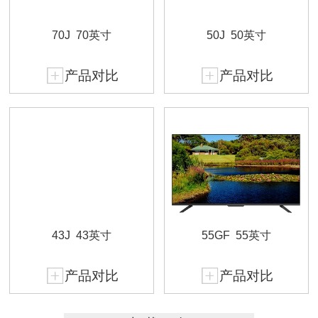
70J
70英寸
50J
50英寸
产品对比
产品对比
43J
43英寸
55GF
55英寸
产品对比
产品对比