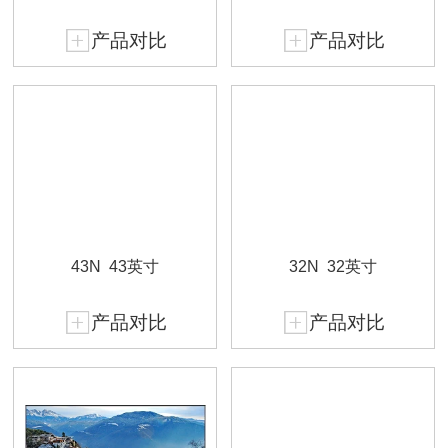
产品对比
产品对比
43N
43英寸
32N
32英寸
产品对比
产品对比