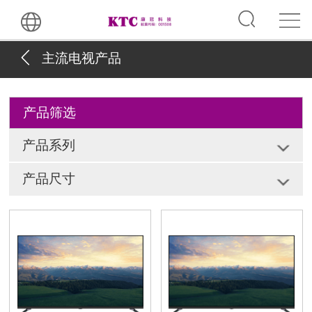
主流电视产品
产品筛选
产品系列
产品尺寸