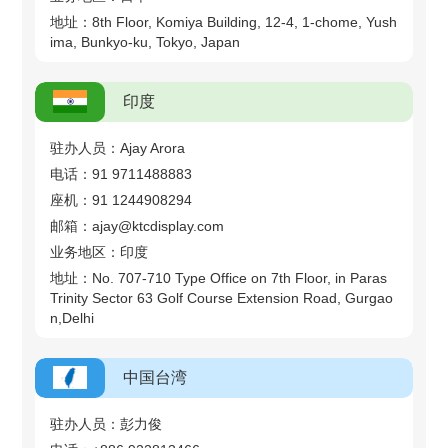
地址：8th Floor, Komiya Building, 12-4, 1-chome, Yush
ima, Bunkyo-ku, Tokyo, Japan
印度
驻办人员：Ajay Arora
电话：91 9711488883
座机：91 1244908294
邮箱：ajay@ktcdisplay.com
业务地区：印度
地址：No. 707-710 Type Office on 7th Floor, in Paras
Trinity Sector 63 Golf Course Extension Road, Gurgao
n,Delhi
中国台湾
驻办人员：彭力俊