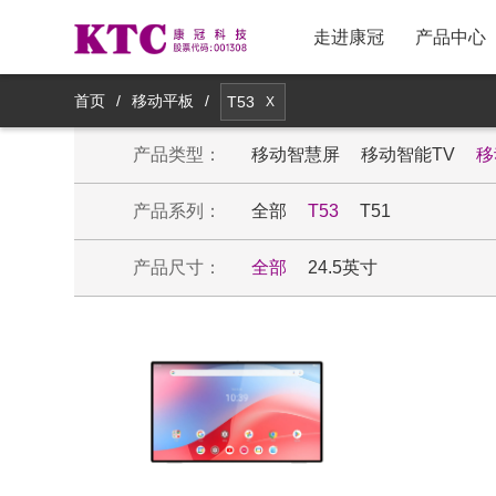
走进康冠
产品中心
新品推荐
采购政策与流程
股票信息
首页
/
移动平板
/
T53
X
产品类型：
主流电视产品
物料采购与联系
公司治理
移动智慧屏
移动智能TV
移
产品系列：
全部
T53
T51
创新电视产品
投诉与反馈
公司公告
产品尺寸：
全部
24.5英寸
商用显示产品
供应商注册
投资者交流
医疗显示产品
供应商登录
券商研报
智能镜显产品
社会责任
移动智显产品
集团战略