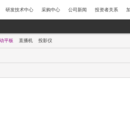
研发技术中心
采购中心
公司新闻
投资者关系
A31移动智慧屏
采购政策与供应商注册流
股票走势
程
P25AYF 投影仪
基础信息
动平板
直播机
投影仪
SRM系统操作指引
MB3智能美妆镜
密码找回操作指引