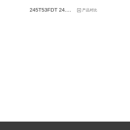
行业平板产品
投资者关系热线
245T53FDT 24.5英寸
产品对比
智显屏产品
桌面一体机
智能硬件产品
智能配件产品
工控高亮模组产品
应用软件产品
专业显示器