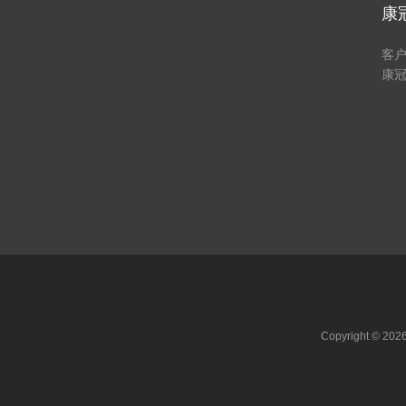
康
客
康
Copyright ©