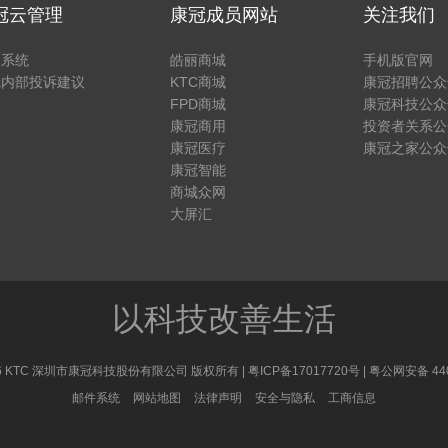
冠云管理
康冠成员网站
关注我们
户系统
皓丽商城
手机版官网
冠内部投诉建议
KTC商城
康冠招聘公众
FPD商城
康冠科技公众
康冠商用
投资者关系公
康冠医疗
康冠之家公众
康冠智能
商城众网
大屏汇
以科技改善生活
 2026 KTC 深圳市康冠科技股份有限公司 版权所有 |
粤ICP备17017720号
|
粤公网安备 440
邮件系统
网站地图
法律声明
安全与隐私
工商信息