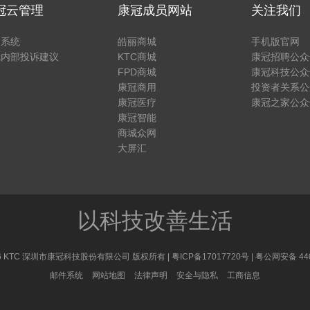
冠云管理
康冠成员网站
关注我们
户系统
皓丽商城
手机版官网
冠内部投诉建议
KTC商城
康冠招聘公众
FPD商城
康冠科技公众
康冠商用
投资者关系公
康冠医疗
康冠之家公众
康冠智能
商城众网
大屏汇
以科技改善生活
 2026 KTC 深圳市康冠科技股份有限公司 版权所有 |
粤ICP备17017720号
|
粤公网安备 440
邮件系统
网站地图
法律声明
安全与隐私
工商信息