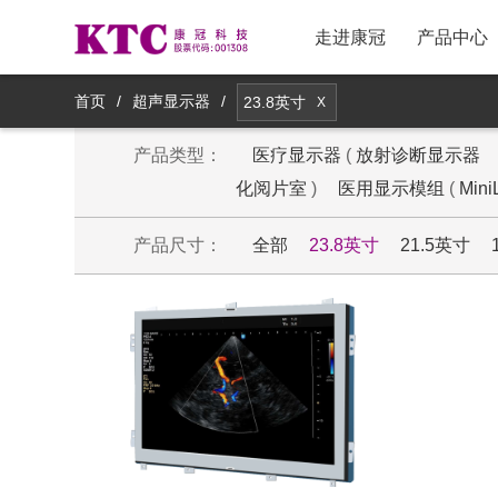
走进康冠
产品中心
新品推荐
采购政策与流程
股票信息
首页
/
超声显示器
/
23.8英寸
X
产品类型：
主流电视产品
物料采购与联系
公司治理
医疗显示器
(
放射诊断显示器
化阅片室
)
医用显示模组
(
Min
创新电视产品
投诉与反馈
公司公告
产品尺寸：
全部
23.8英寸
21.5英寸
商用显示产品
供应商注册
投资者交流
医疗显示产品
供应商登录
券商研报
智能镜显产品
社会责任
移动智显产品
集团战略