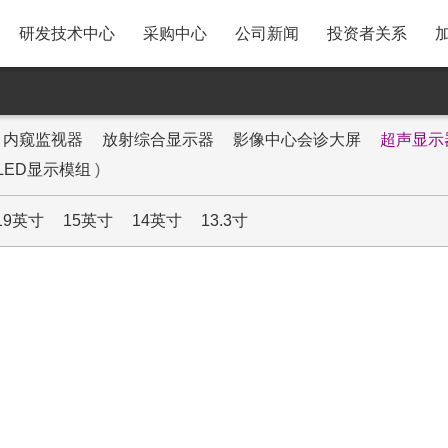
研发技术中心
采购中心
公司新闻
投资者关系
A31移动智慧屏
采购政策与供应商注册流
股票走势
程
P25AYF 投影仪
基础信息
内窥监视器
放射综合显示器
影像中心会诊大屏
超声显示
SRM系统操作指引
iLED显示模组
)
MB3智能美妆镜
密码找回操作指引
19英寸
15英寸
14英寸
13.3寸