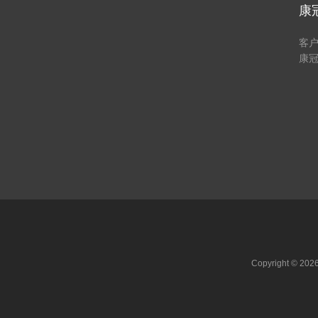
康
客
康
Copyright ©