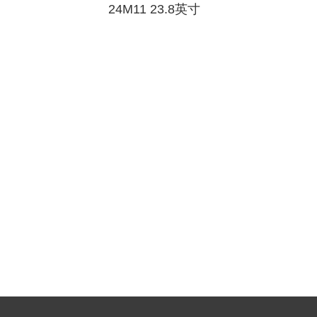
24M11 23.8英寸
行业平板产品
投资者关系热线
智显屏产品
桌面一体机
智能硬件产品
智能配件产品
工控高亮模组产品
应用软件产品
专业显示器