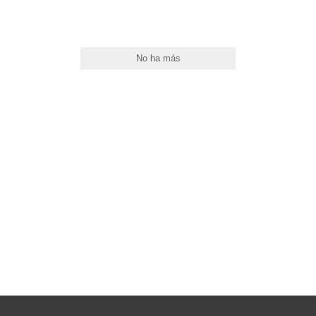
32"
No ha más
24"
22"