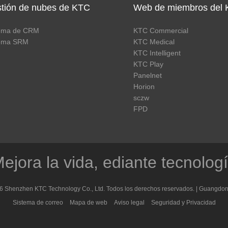
tión de nubes de KTC
Web de miembros del
tema de CRM
KTC Commercial
tema SRM
KTC Medical
KTC Intelligent
KTC Play
Panelnet
Horion
sczw
FPD
ejora la vida, ediante tecnolog
6 Shenzhen KTC Technology Co., Ltd. Todos los derechos reservados. |
Guangdon
Sistema de correo
Mapa de web
Aviso legal
Seguridad y Privacidad