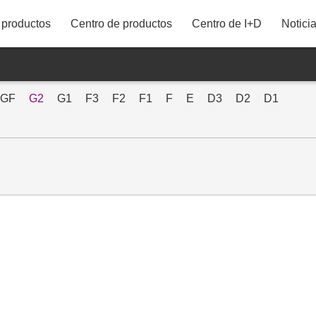
productos
Centro de productos
Centro de I+D
Notici
86"
75"
GF
G2
G1
F3
F2
F1
F
E
D3
D2
D1
43M21UDT
65"
58"
55"
50"
43"
42"
40"