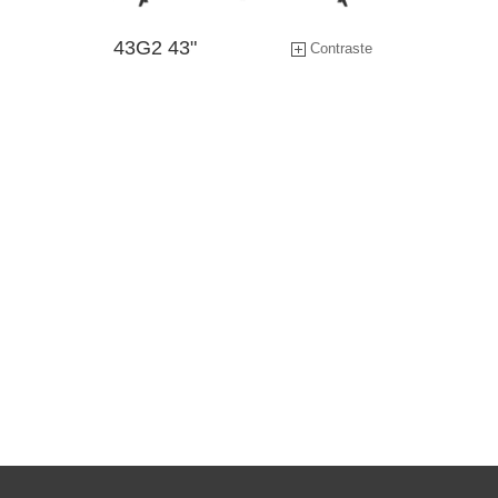
Productos de Módulos de Alto
43G2 43"
Brillo de Control Industrial
Contraste
Application Software