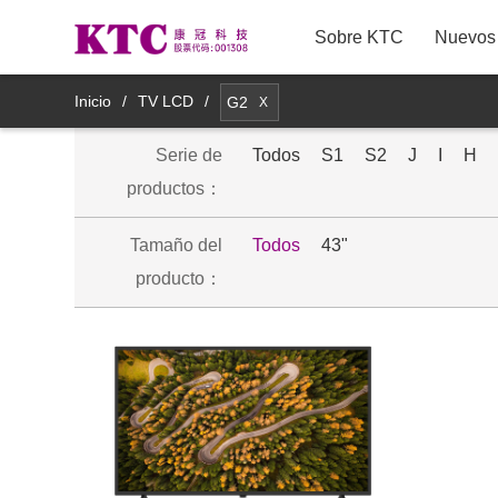
Sobre KTC
Nuevos 
TV LCD
Inicio
/
TV LCD
/
G2
X
Serie de
Monitores comerciales
Todos
S1
S2
J
I
H
8M11YDT
productos：
Monitores médicos
Tamaño del
Todos
43"
Productos de pantalla espejo
producto：
inteligente
Productos de Pantallas
Inteligentes Móviles
Productos accesorios inteligentes