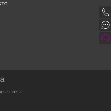
 KTC
ía
g ICP 17017720