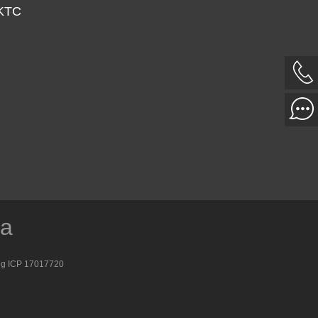
 KTC
ía
g ICP 17017720