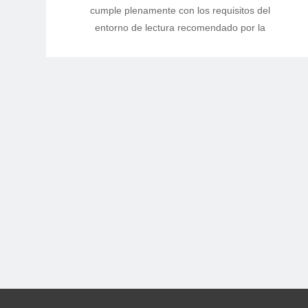
cumple plenamente con los requisitos del
Productos de Módulos de Alto
entorno de lectura recomendado por la
Brillo de Control Industrial
ACR para los radiólogos, redefiniendo la
disposición del centro de lectura y
Application Software
optimizando el proceso de junta médica
del departamento de lectura.