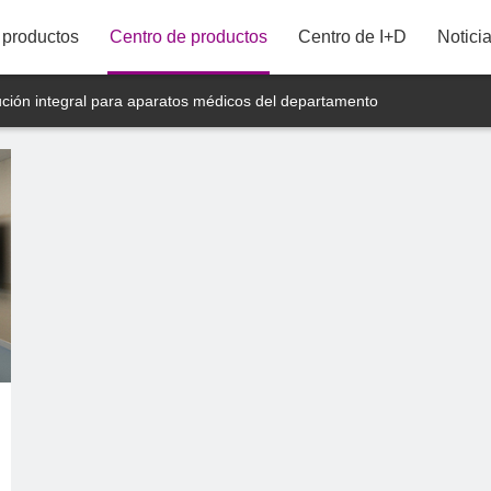
productos
Centro de productos
Centro de I+D
Notici
86"
ución integral para aparatos médicos del departamento
75"
43M21UDT
65"
58"
55"
50"
43"
42"
40"