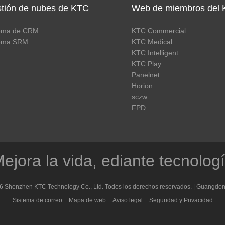
tión de nubes de KTC
Web de miembros del
tema de CRM
KTC Commercial
tema SRM
KTC Medical
KTC Intelligent
KTC Play
Panelnet
Horion
sczw
FPD
ejora la vida, ediante tecnolog
6 Shenzhen KTC Technology Co., Ltd. Todos los derechos reservados. |
Guangdon
Sistema de correo
Mapa de web
Aviso legal
Seguridad y Privacidad