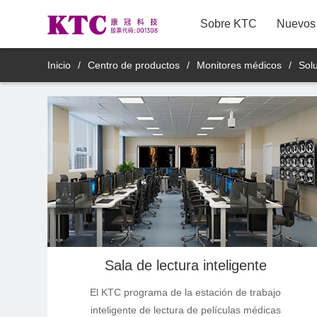
Sobre KTC
Nuevos 
TV LCD
Inicio
/
Centro de productos
/
Monitores médicos
/
Sol
Monitores comerciales
8M11YDT
Monitores médicos
Productos de pantalla espejo
inteligente
Productos de Pantallas
Inteligentes Móviles
Sala de lectura inteligente
Productos accesorios inteligentes
El KTC programa de la estación de trabajo
inteligente de lectura de películas médicas