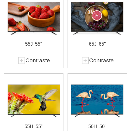
55J
55"
65J
65"
Contraste
Contraste
55H
55"
50H
50"