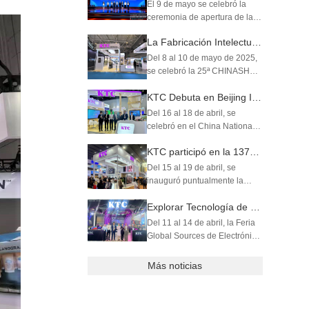
el Mundo y Comenzar el
El 9 de mayo se celebró la
Futuro con Dispositivos de IA"
ceremonia de apertura de la
se inauguró grandiosamente
9.ª "Semana de la Marca de
La Fabricación Intelectual Potencia la Industria Minorista | KTC Technology Debuta en CHINASHOP 2025
en el ...
Shenzhen (Gran Área de la
Bahía)" así como el Evento
Del 8 al 10 de mayo de 2025,
Local de Shenzhen del Día de
se celebró la 25ª CHINASHOP
la Marca China 2025 en el
en el Centro de Exposiciones
Edificio S...
KTC Debuta en Beijing InfoComm 2025
y Convenciones Shenzhen
World. KTC Technology hizo
Del 16 al 18 de abril, se
una destacada aparición con
celebró en el China National
sus balanzas inteligentes
Convention Center la Beijing
impulsada...
KTC participó en la 137ª Feria de Cantón.
InfoComm 2025, la principal
feria comercial de Asia-
Del 15 al 19 de abril, se
Pacífico para soluciones
inauguró puntualmente la
profesionales audiovisuales y
137.ª Feria de Importación y
de experi...
Explorar Tecnología de Pantalla 丨 KTC Debuta en las Ferias Global Sources de Hong Kong
Exportación de China (Feria
de Cantón). Como empresa
Del 11 al 14 de abril, la Feria
líder en el campo de la
Global Sources de Electrónica
pantalla inteligente UHD, KTC
de Consumo, el principal
Technology pr...
evento comercial de
Más noticias
electrónica de Asia, comenzó
en AsiaWorld-Expo en Hong
Kong. KTC Technology