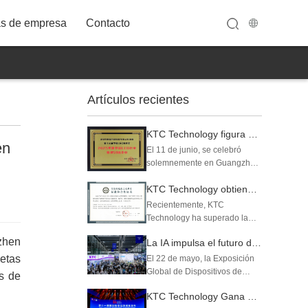
as de empresa
Contacto
Artículos recientes
32A12FWT
KTC Technology figura entre el Top 50 de empresas LED de China por facturación y propiedad intelectual
en
El 11 de junio, se celebró
solemnemente en Guangzhou
la ceremonia de entrega de
KTC Technology obtiene la certificación Nivel 4 (Nivel de optimización) de madurez de capacidades de fabricación inteligente
los XIII Premios Pioneros LED
de China. Gracias a sus
Recientemente, KTC
excelentes resultados
Technology ha superado la
operativos y su amplia
evaluación nacional de
zhen
acumulación de propie...
La IA impulsa el futuro de la pantalla 丨 KTC Technology causa sensación en la Expo Global de Dispositivos de IA 2025
madurez de capacidades de
fabricación inteligente y ha
etas
El 22 de mayo, la Exposición
obtenido el Certificado de
Global de Dispositivos de
es de
Conformidad con la Norma de
Inteligencia Artificial 2025
KTC Technology Gana Tres Prestigiosos Premios 丨 Logros en Construcción de Marca Obtienen Reconocimiento Internacional y Nacional
Madurez de Capacidades...
(GAIE) con el tema "Conectar