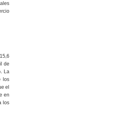
ales
ercio
15,6
il de
. La
e los
ue el
je en
a los