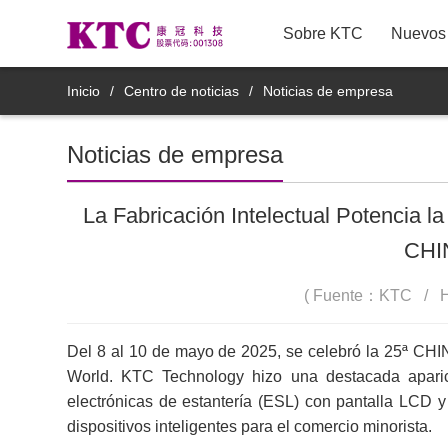
Sobre KTC
Nuevos 
TV LCD
Inicio
/
Centro de noticias
/
Noticias de empresa
Monitores comerciales
Noticias de empresa
8M11YDT
Monitores médicos
La Fabricación Intelectual Potencia l
CHI
Productos de pantalla espejo
inteligente
( Fuente：KTC / Ho
Productos de Pantallas
Del 8 al 10 de mayo de 2025, se celebró la 25ª C
Inteligentes Móviles
World. KTC Technology hizo una destacada aparici
electrónicas de estantería (ESL) con pantalla LCD y
Productos accesorios inteligentes
dispositivos inteligentes para el comercio minorista.