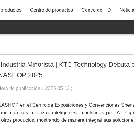
productos
Centro de productos
Centro de I+D
Notici
86"
75"
43M21UDT
65"
a Industria Minorista | KTC Technology Debuta 
58"
NASHOP 2025
55"
ra de publicación：2025-05-13 )
50"
HINASHOP en el Centro de Exposiciones y Convenciones Shen
43"
ón con sus balanzas inteligentes impulsadas por IA, etiqu
42"
 otros productos, mostrando de manera integral sus solucion
40"