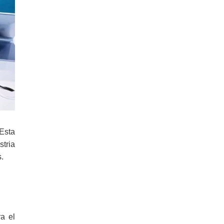
 Esta
tria
.
a el