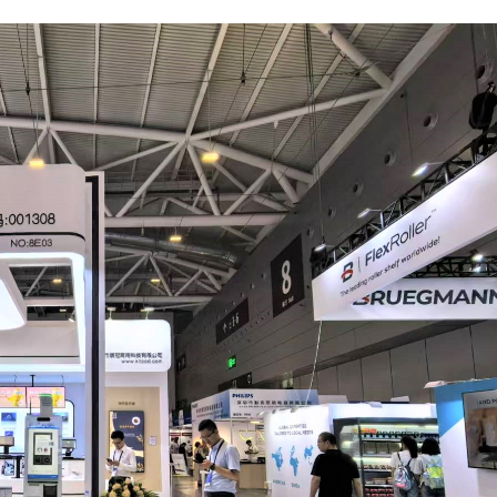
32"
24"
22"