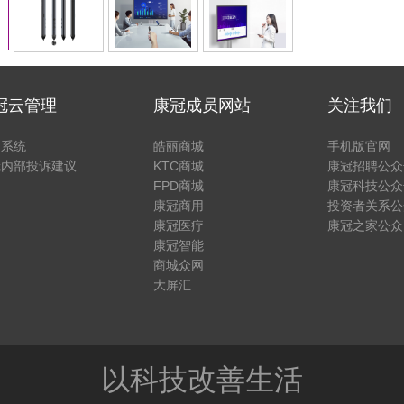
冠云管理
康冠成员网站
关注我们
户系统
皓丽商城
手机版官网
冠内部投诉建议
KTC商城
康冠招聘公众
FPD商城
康冠科技公众
康冠商用
投资者关系公
康冠医疗
康冠之家公众
康冠智能
商城众网
大屏汇
以科技改善生活