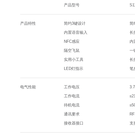
产品型号
S1
行业平板产品
投资者关系热线
智显屏产品
产品特性
简约3键设计
简
内置语音输入
长
桌面一体机
NFC感应
内
隔空飞鼠
一
智能硬件产品
实用小工具
长
LED灯指示
笔
智能配件产品
电气性能
工作电压
3.
工控高亮模组产品
工作电流
≤
待机电流
≤5
应用软件产品
通讯要求
R
专业显示器
接收器接口
支持