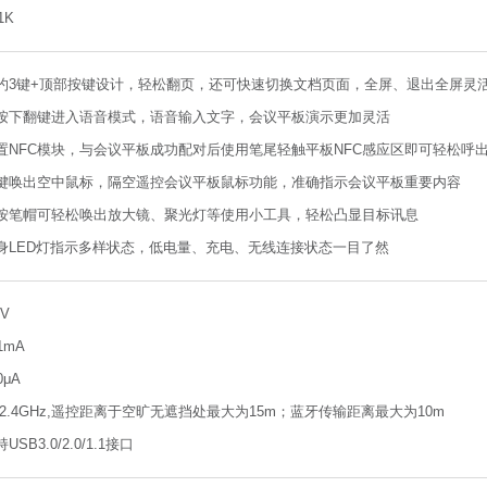
1K
约3键+顶部按键设计，轻松翻页，还可快速切换文档页面，全屏、退出全屏灵
按下翻键进入语音模式，语音输入文字，会议平板演示更加灵活
置NFC模块，与会议平板成功配对后使用笔尾轻触平板NFC感应区即可轻松呼
键唤出空中鼠标，隔空遥控会议平板鼠标功能，准确指示会议平板重要内容
按笔帽可轻松唤出放大镜、聚光灯等使用小工具，轻松凸显目标讯息
身LED灯指示多样状态，低电量、充电、无线连接状态一目了然
7V
21mA
0μA
F2.4GHz,遥控距离于空旷无遮挡处最大为15m；蓝牙传输距离最大为10m
USB3.0/2.0/1.1接口