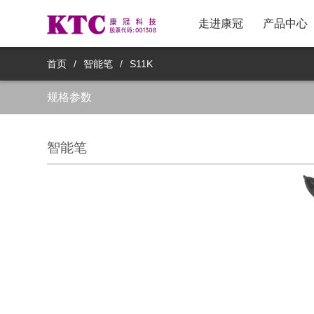
走进康冠
产品中心
新品推荐
采购政策与流程
股票信息
首页
/
智能笔
/
S11K
规格参数
主流电视产品
物料采购与联系
公司治理
创新电视产品
投诉与反馈
公司公告
智能笔
商用显示产品
供应商注册
投资者交流
医疗显示产品
供应商登录
券商研报
智能镜显产品
社会责任
移动智显产品
集团战略