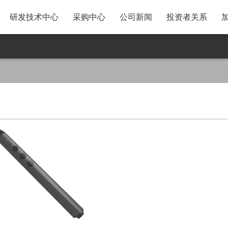
研发技术中心
采购中心
公司新闻
投资者关系
A31移动智慧屏
采购政策与供应商注册流
股票走势
程
P25AYF 投影仪
基础信息
SRM系统操作指引
MB3智能美妆镜
密码找回操作指引