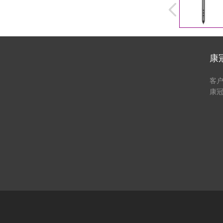
康
客
康