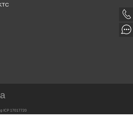
 KTC
ía
g ICP 17017720