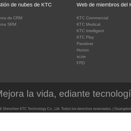
tión de nubes de KTC
Web de miembros del
tema de CRM
KTC Commercial
tema SRM
KTC Medical
KTC Intelligent
KTC Play
Panelnet
Horion
sczw
FPD
ejora la vida, ediante tecnolog
6 Shenzhen KTC Technology Co., Ltd. Todos los derechos reservados. |
Guangdon
Sistema de correo
Mapa de web
Aviso legal
Seguridad y Privacidad