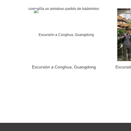
Productos de Módulos de Alto
Brillo de Control Industrial
Application Software
Excursión a Conghua, Guangdong
Excursió