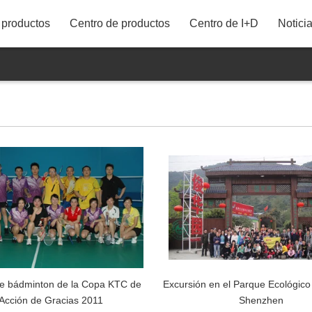
productos
Centro de productos
Centro de I+D
Notici
86"
75"
43M21UDT
65"
58"
55"
50"
43"
42"
e bádminton de la Copa KTC de
Excursión en el Parque Ecológic
Acción de Gracias 2011
Shenzhen
40"