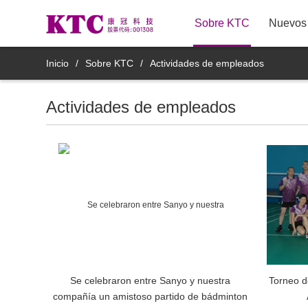
Sobre KTC
Nuevos 
TV LCD
Inicio
/
Sobre KTC
/
Actividades de empleados
Monitores comerciales
Actividades de empleados
8M11YDT
Monitores médicos
Productos de pantalla espejo
inteligente
Productos de Pantallas
Inteligentes Móviles
Se celebraron entre Sanyo y nuestra
Torneo d
Productos accesorios inteligentes
compañía un amistoso partido de bádminton