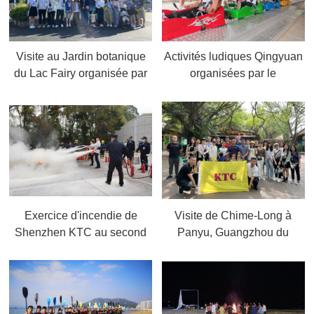
Visite au Jardin botanique
Activités ludiques Qingyuan
du Lac Fairy organisée par
organisées par le
le Département
Département
administratif,2021.11
commercial,2021.11
Exercice d'incendie de
Visite de Chime-Long à
Shenzhen KTC au second
Panyu, Guangzhou du
semestre 2021,2021.11
Département de la Direction
Générale,2021.11