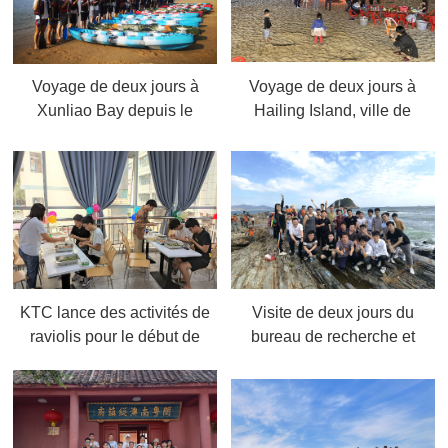
Voyage de deux jours à
Voyage de deux jours à
Xunliao Bay depuis le
Hailing Island, ville de
département de contrôle
Yangjiang, du département
tactile et le département des
des tests et du département
produits de KTC,2021.11
structurel de KTC
KTC lance des activités de
Visite de deux jours du
raviolis pour le début de
bureau de recherche et
l'hiver,2021.11
développement de KTC et
du département électrique
de l'île de Huidong
Yanzhou,2021.11