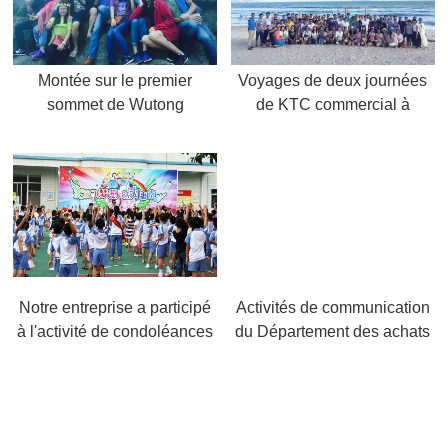
Montée sur le premier
Voyages de deux journées
sommet de Wutong
de KTC commercial à
montagne de Pengcheng
Huizhou, 2015.6
par KTC commercial, 2015.7
Notre entreprise a participé
Activités de communication
à l'activité de condoléances
du Département des achats
du 1er juin à l'école
et du Bureau administratif,
expérimentale de Huinan,
2015.3
2015.5