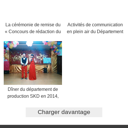
La cérémonie de remise du
Activités de communication
« Concours de rédaction du
en plein air du Département
20e anniversaire de KTC »,
logistique, Réseau public du
2015.6
mall et Département des
ressources humaines,
2015,5
Dîner du département de
production SKD en 2014,
2015.1
Charger davantage