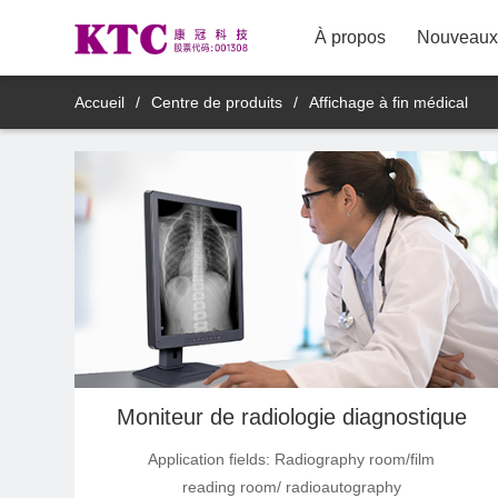
À propos
Nouveaux 
TV LCD
Accueil
/
Centre de produits
/
Affichage à fin médical
Affichage à fin commercial
8M11YDT
Affichage à fin médical
Produit d'affichage de miroir
intelligent
Produits d'affichage intelligents
mobiles
Moniteur de radiologie diagnostique
Produits accessoires intelligents
Application fields: Radiography room/film
reading room/ radioautography