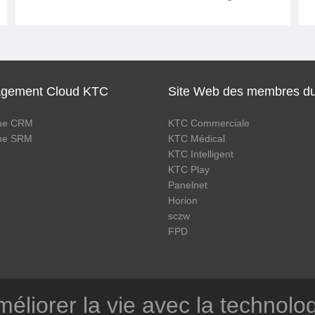
recommandé par l'ACR, redéfinit la
disposition du centre de lecture et optimise
le processus de consultation de lecture du
service d'imagerie.
gement Cloud KTC
Site Web des membres d
me CRM
KTC Commerciale
me SRM
KTC Médical
KTC Intelligent
KTC Play
Panelnet
Horion
sczw
FPD
éliorer la vie avec la technolo