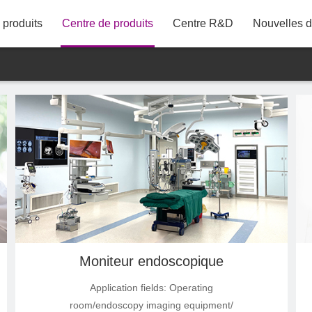
produits
Centre de produits
Centre R&D
Nouvelles de
86"
75"
43M21UDT
65"
58"
55"
50"
43"
Moniteur endoscopique
42"
Application fields: Operating
room/endoscopy imaging equipment/
40"