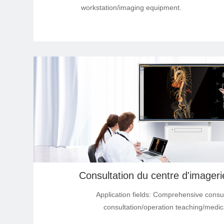
workstation/imaging equipment.
Produits modulaires pour écran
de contrôle haute luminosité
Application Software
Consultation du centre d'imager
Application fields: Comprehensive consu
consultation/operation teaching/medic