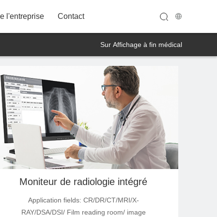
 l'entreprise
Contact
Sur Affichage à fin médical
32A12FWT
Moniteur de radiologie intégré
Application fields: CR/DR/CT/MRI/X-
RAY/DSA/DSI/ Film reading room/ image