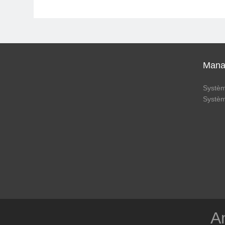
Mana
Systè
Systè
Am