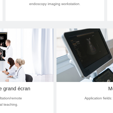
endoscopy imaging workstation.
32"
24"
22"
ie grand écran
Mo
ltation/remote
Application field
al teaching.