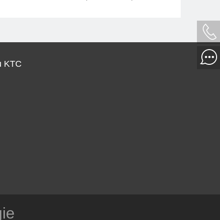
répondre aux exigences de haute qualité
d'image médicale et de rendre les détails
des images plus visibles.
u KTC
gie