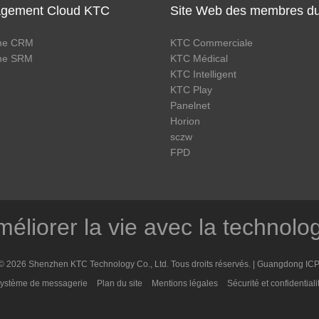
gement Cloud KTC
Site Web des membres d
me CRM
KTC Commerciale
me SRM
KTC Médical
KTC Intelligent
KTC Play
Panelnet
Horion
sczw
FPD
éliorer la vie avec la technolo
© 2026 Shenzhen KTC Technology Co., Ltd. Tous droits réservés. |
Guangdong ICP
ystème de messagerie
Plan du site
Mentions légales
Sécurité et confidentiali