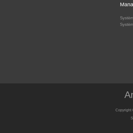
Mana
Systè
Systè
Am
Copyright 
S