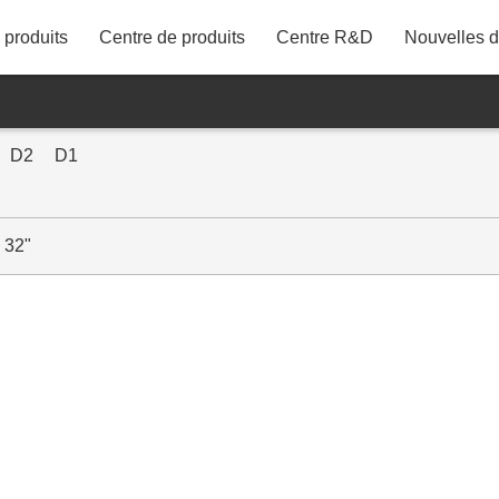
produits
Centre de produits
Centre R&D
Nouvelles de
86"
75"
D2
D1
43M21UDT
65"
58"
32"
55"
50"
43"
42"
40"