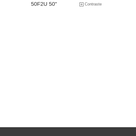
50F2U 50"
Contraste
Produits modulaires pour écran
de contrôle haute luminosité
Application Software