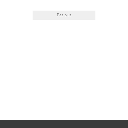
32"
Pas plus
24"
22"