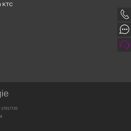
u KTC
gie
 17017720
té