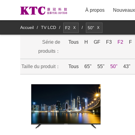
À propos
Nouveaux 
TV LCD
Accueil
/
TV LCD
/
/
F2
50"
X
X
Série de
Affichage à fin commercial
Tous
H
GF
F3
F2
F
8M11YDT
produits：
Affichage à fin médical
Taille du produit：
Tous
65"
55"
50"
43"
Produit d'affichage de miroir
intelligent
Produits d'affichage intelligents
mobiles
Produits accessoires intelligents