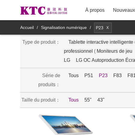
À propos
Nouveaux 
TV LCD
Accueil
/
Signalisation numérique
/
P23
X
Type de produit：
Affichage à fin commercial
Tablette interactive intelligente
8M11YDT
professionnel
(
Moniteurs de jeu
Affichage à fin médical
LG
LG OC Autoproduction Écra
Produit d'affichage de miroir
Série de
Tous
P51
P23
F83
F8
intelligent
produits：
Produits d'affichage intelligents
Taille du produit：
Tous
55"
43"
mobiles
Produits accessoires intelligents