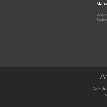
Mana
Systè
Systè
Am
Copyright 
S