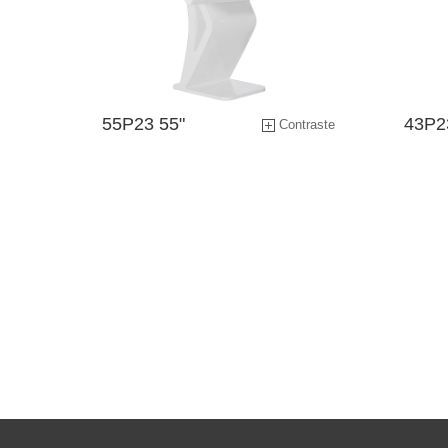
Produits modulaires pour écran
de contrôle haute luminosité
Application Software
55P23 55"
43P2
Contraste