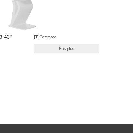
32"
24"
3 43"
Contraste
22"
Pas plus