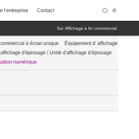
 l'entreprise
Contact
Sur Affichage à fin commercial
commercial à écran unique
Équipement d' affichage
32A12FWT
'affichage d'épissage
(
Unité d'affichage d'épissage
sation numérique