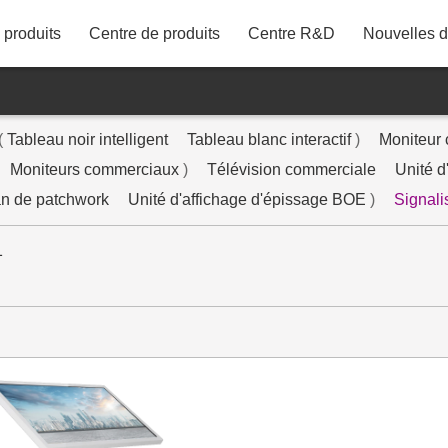
produits
Centre de produits
Centre R&D
Nouvelles de
86"
75"
(
Tableau noir intelligent
Tableau blanc interactif
)
Moniteur 
43M21UDT
Moniteurs commerciaux
)
Télévision commerciale
Unité d
65"
n de patchwork
Unité d'affichage d'épissage BOE
)
Signali
58"
1
55"
50"
43"
42"
40"