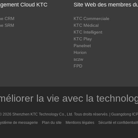
gement Cloud KTC
Site Web des membres d
me CRM
KTC Commerciale
me SRM
KTC Médical
KTC Intelligent
KTC Play
Panelnet
Horion
sczw
FPD
éliorer la vie avec la technolo
© 2026 Shenzhen KTC Technology Co., Ltd. Tous droits réservés. |
Guangdong ICP
ystème de messagerie
Plan du site
Mentions légales
Sécurité et confidentiali