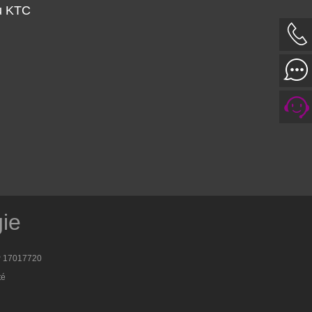
u KTC
gie
 17017720
té