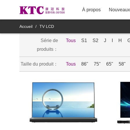
À propos
Nouveaux 
TV LCD
Accueil
/
TV LCD
Série de
Affichage à fin commercial
Tous
S1
S2
J
I
H
8M11YDT
produits：
Affichage à fin médical
Taille du produit：
Tous
86"
75"
65"
58"
Produit d'affichage de miroir
intelligent
Produits d'affichage intelligents
mobiles
Produits accessoires intelligents