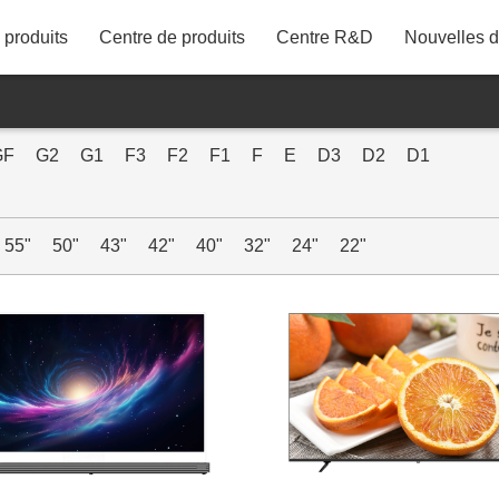
produits
Centre de produits
Centre R&D
Nouvelles de
86"
75"
GF
G2
G1
F3
F2
F1
F
E
D3
D2
D1
43M21UDT
65"
58"
55"
50"
43"
42"
40"
32"
24"
22"
55"
50"
43"
42"
40"