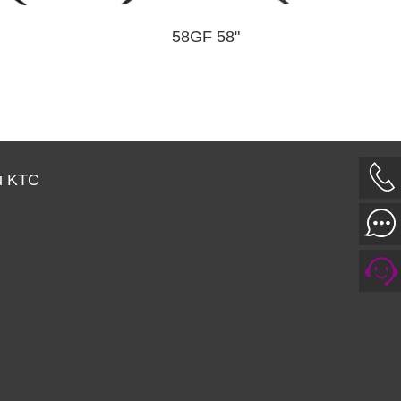
58GF 58"
u KTC