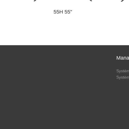
55H 55"
Mana
Systè
Systè