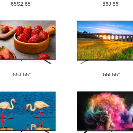
65S2 65"
86J 86"
32"
24"
22"
55J 55"
55I 55"