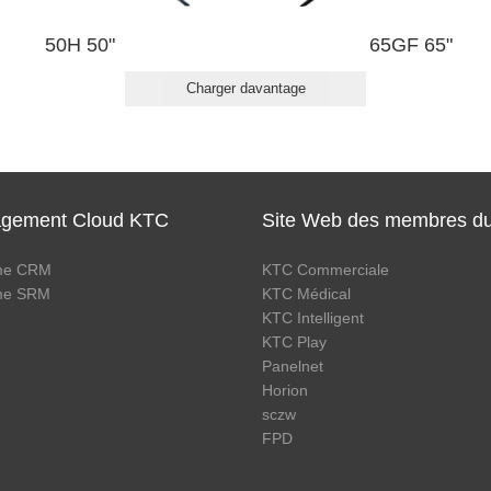
50H 50"
65GF 65"
Charger davantage
gement Cloud KTC
Site Web des membres d
me CRM
KTC Commerciale
me SRM
KTC Médical
KTC Intelligent
KTC Play
Panelnet
Horion
sczw
FPD